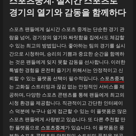
경기의 열기와 감동을 함께하다
스포츠 팬들에게 실시간 스포츠 중계는 단순한 경기 관
람을 넘어, 경기장의 열기와 짜릿함을 집에서도 체감할
수 있는 최고의 방법입니다. 좋아하는 팀의 경기를 실시
간으로 시청하며, 승리의 기쁨과 중요한 순간을 함께하
는 것은 팬들에게 잊지 못할 감동을 선사합니다. 이러한
특별한 경험을 온전히 즐기기 위해서는 안정적이고 신
뢰할 수 있는 플랫폼 선택이 필수적입니다.
스포츠중계
는 고화질 스트리밍과 끊김 없는 안정적인 서비스를 제
공하며, 다양한 스포츠 콘텐츠를 통해 팬들에게 최고의
시청 환경을 제공합니다. 직관적이고 간단한 인터페이
스 덕분에 누구나 쉽게 접근할 수 있는 이 플랫폼은 많은
스포츠 팬들에게 사랑받고 있습니다. 또 다른 추천할 만
한 플랫폼으로
스포츠중계
가 있습니다. 이 플랫폼은 풍
부한 스포츠 콘텐츠와 안정적인 스트리밍 품질을 제공