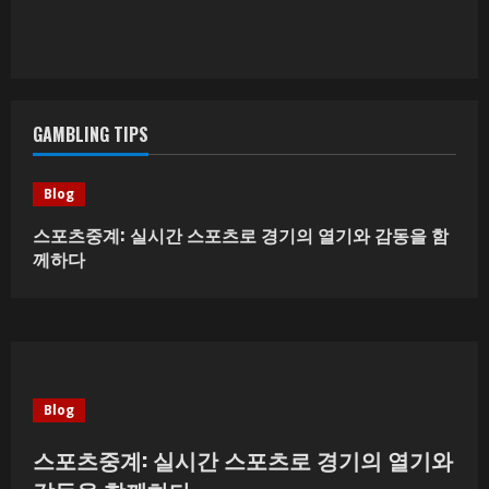
GAMBLING TIPS
Blog
스포츠중계: 실시간 스포츠로 경기의 열기와 감동을 함
께하다
Blog
스포츠중계: 실시간 스포츠로 경기의 열기와