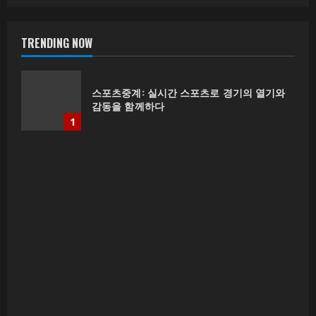
TRENDING NOW
스포츠중계: 실시간 스포츠로 경기의 열기와
감동을 함께하다
1